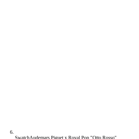
Swatch
Audemars Piguet x Royal Pop "Otto Rosso"