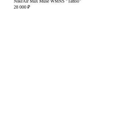
Nike
Air Max Muse WMNS "Tattoo"
28 000 ₽