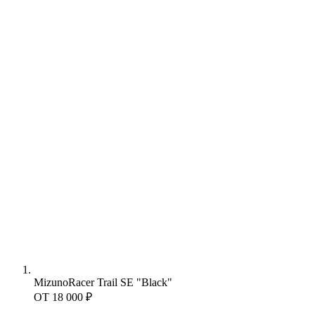
Mizuno
Racer Trail SE "Black"
ОТ
18 000 ₽