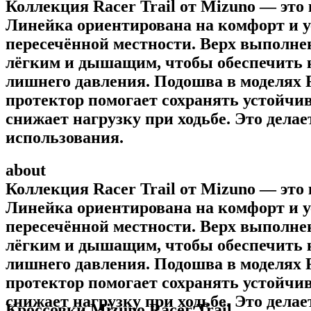
Коллекция Racer Trail от Mizuno — это
Линейка ориентирована на комфорт и ус
пересечённой местности. Верх выполнен
лёгким и дышащим, чтобы обеспечить ко
лишнего давления. Подошва в моделях R
протектор помогает сохранять устойчи
снижает нагрузку при ходьбе. Это дела
использования.
about
Коллекция Racer Trail от Mizuno — это
Линейка ориентирована на комфорт и ус
пересечённой местности. Верх выполнен
лёгким и дышащим, чтобы обеспечить ко
лишнего давления. Подошва в моделях R
протектор помогает сохранять устойчи
снижает нагрузку при ходьбе. Это дела
Кроссовки Mizuno Racer Trail