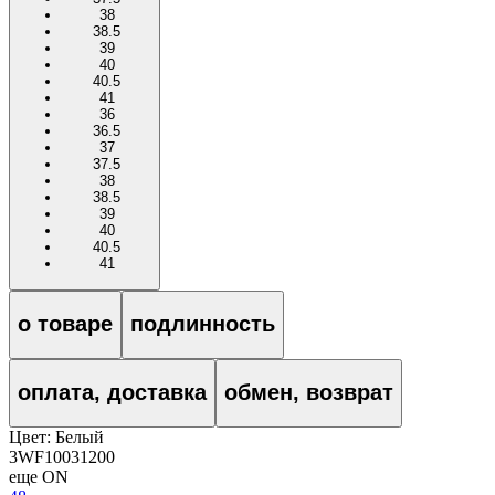
38
38.5
39
40
40.5
41
36
36.5
37
37.5
38
38.5
39
40
40.5
41
о товаре
подлинность
оплата, доставка
обмен, возврат
Цвет:
Белый
3WF10031200
еще ON