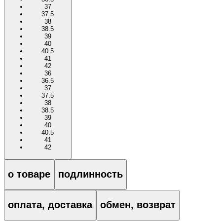
37
37.5
38
38.5
39
40
40.5
41
42
36
36.5
37
37.5
38
38.5
39
40
40.5
41
42
о товаре
подлинность
оплата, доставка
обмен, возврат