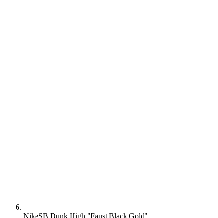
Nike
SB Dunk High "Faust Black Gold"