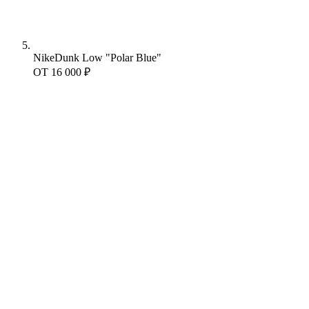
Nike
Dunk Low "Polar Blue"
ОТ
16 000 ₽