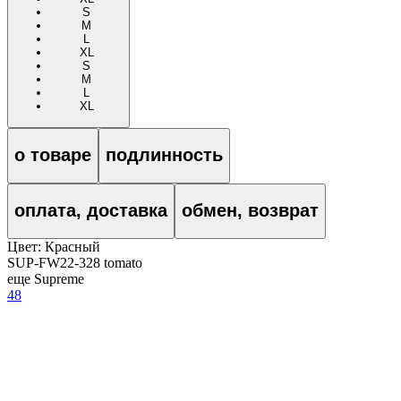
S
M
L
XL
S
M
L
XL
о товаре
подлинность
оплата, доставка
обмен, возврат
Цвет:
Красный
SUP-FW22-328 tomato
еще Supreme
48