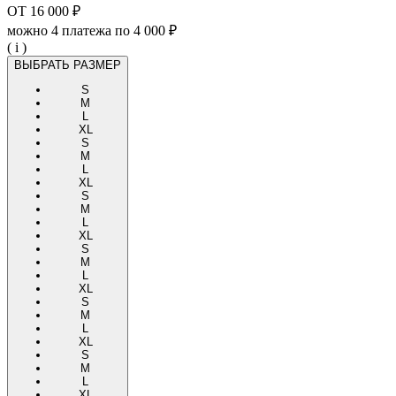
ОТ
16 000 ₽
можно 4 платежа по
4 000 ₽
( i )
ВЫБРАТЬ РАЗМЕР
S
M
L
XL
S
M
L
XL
S
M
L
XL
S
M
L
XL
S
M
L
XL
S
M
L
XL