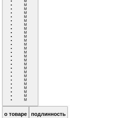
M
M
M
M
M
M
M
M
M
M
M
M
M
M
M
M
M
M
M
M
M
M
M
M
M
M
о товаре
подлинность