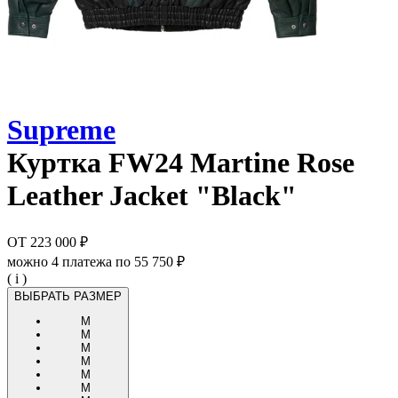
Supreme
Куртка
FW24 Martine Rose
Leather Jacket "Black"
ОТ
223 000 ₽
можно 4 платежа по
55 750 ₽
( i )
ВЫБРАТЬ РАЗМЕР
M
M
M
M
M
M