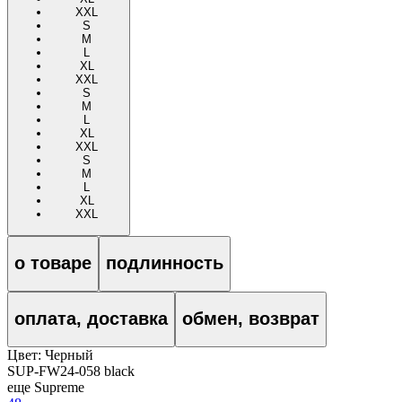
XXL
S
M
L
XL
XXL
S
M
L
XL
XXL
S
M
L
XL
XXL
о товаре
подлинность
оплата, доставка
обмен, возврат
Цвет:
Черный
SUP-FW24-058 black
еще Supreme