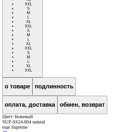
XXL
S
M
L
XL
XXL
S
M
L
XL
XXL
S
M
L
XL
XXL
о товаре
подлинность
оплата, доставка
обмен, возврат
Цвет:
Бежевый
SUP-SS24-004 natural
еще Supreme