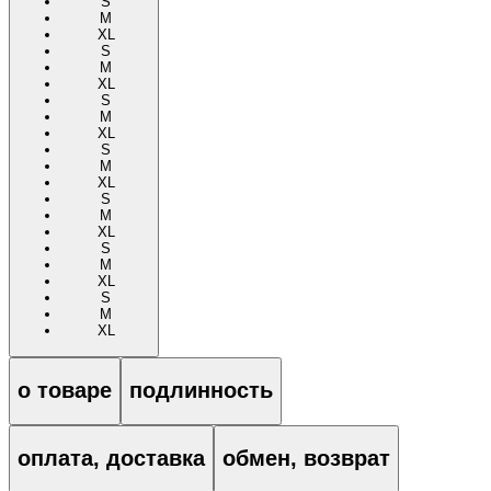
S
M
XL
S
M
XL
S
M
XL
S
M
XL
S
M
XL
S
M
XL
S
M
XL
о товаре
подлинность
оплата, доставка
обмен, возврат