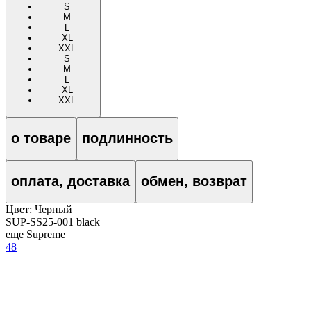
S
M
L
XL
XXL
S
M
L
XL
XXL
о товаре
подлинность
оплата, доставка
обмен, возврат
Цвет:
Черный
SUP-SS25-001 black
еще Supreme
48