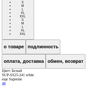
S
M
L
XL
XXL
S
M
L
XL
XXL
о товаре
подлинность
оплата, доставка
обмен, возврат
Цвет:
Белый
SUP-SS25-241 white
еще Supreme
48