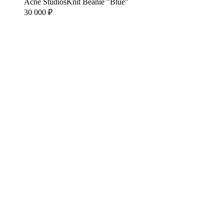
Acne Studios
Knit Beanie "Blue"
30 000 ₽