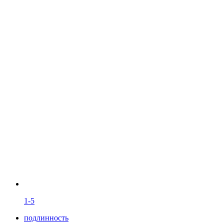
1-
5
подлинность