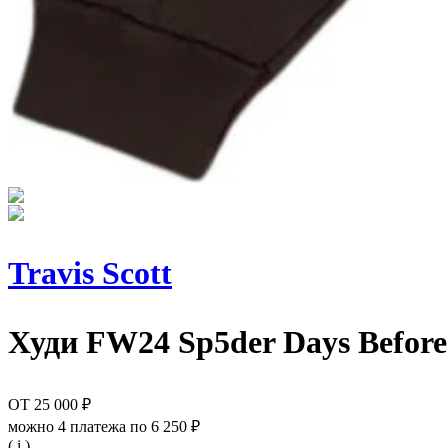
Travis Scott
Худи
FW24 Sp5der Days Befor
ОТ
25 000 ₽
можно 4 платежа по
6 250 ₽
( i )