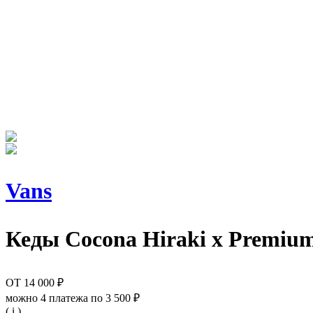
Vans
Кеды
Cocona Hiraki x Premium
ОТ
14 000 ₽
можно 4 платежа по
3 500 ₽
( i )