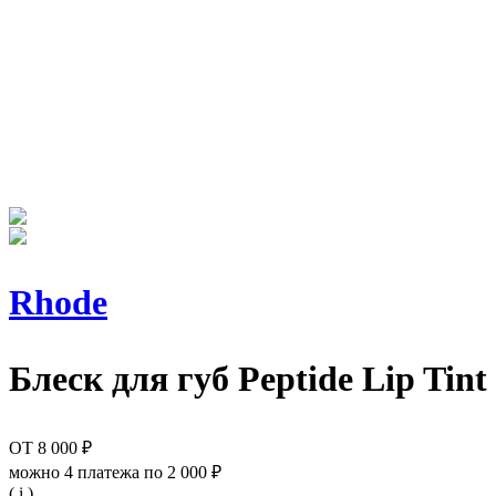
Rhode
Блеск для губ
Peptide Lip Tin
ОТ
8 000 ₽
можно 4 платежа по
2 000 ₽
( i )