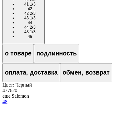
41 1/3
42
42 2/3
43 1/3
44
44 2/3
45 1/3
46
о товаре
подлинность
оплата, доставка
обмен, возврат
Цвет:
Черный
477620
еще Salomon
48