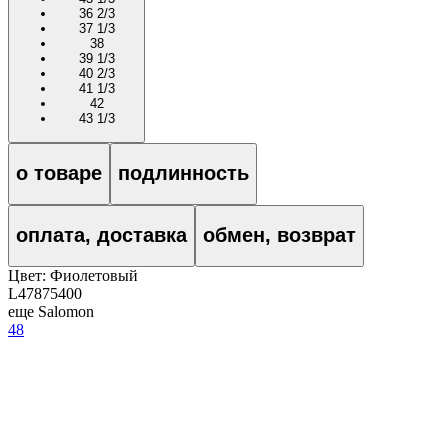
36 2/3
37 1/3
38
39 1/3
40 2/3
41 1/3
42
43 1/3
о товаре
подлинность
оплата, доставка
обмен, возврат
Цвет:
Фиолетовый
L47875400
еще Salomon
48