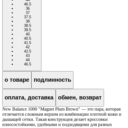
46.5
36
37
37.5
38
38.5
39.5
40
40.5
41.5
42
42.5
43
44
46.5
о товаре
подлинность
оплата, доставка
обмен, возврат
New Balance 1000 "Magnet Plum Brown" — это пара, которая
отличается сложным верхом из комбинации плотной кожи и
дышащей сетки. Такая конструкция делает кроссовки
износостойкими, удобными и подходящими для разных