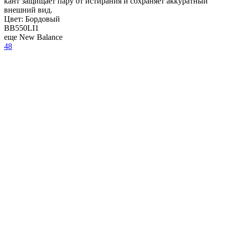
кант защищает пару от истирания и сохраняет аккуратный
внешний вид.
Цвет:
Бордовый
BB550LI1
еще New Balance
48