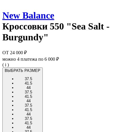
New Balance
Кроссовки
550 "Sea Salt -
Burgundy"
ОТ
24 000 ₽
можно 4 платежа по
6 000 ₽
( i )
ВЫБРАТЬ РАЗМЕР
37.5
41.5
44
37.5
41.5
44
37.5
41.5
44
37.5
41.5
44
37.5