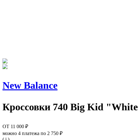
New Balance
Кроссовки
740 Big Kid "White 
ОТ
11 000 ₽
можно 4 платежа по
2 750 ₽
( i )