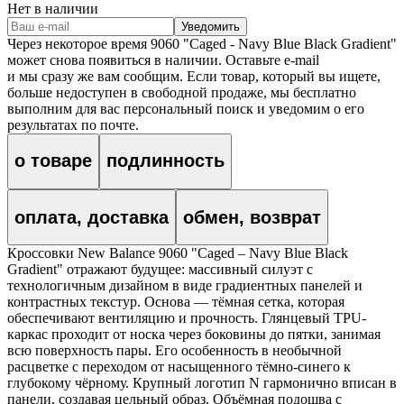
Нет в наличии
Уведомить
Через некоторое время
9060 "Caged - Navy Blue Black Gradient"
может снова появиться в наличии. Оставьте e‑mail
и мы сразу же вам сообщим. Если товар, который вы ищете,
больше недоступен в свободной продаже, мы бесплатно
выполним для вас персональный поиск и уведомим о его
результатах по почте.
о товаре
подлинность
оплата, доставка
обмен, возврат
Кроссовки New Balance 9060 "Caged – Navy Blue Black
Gradient" отражают будущее: массивный силуэт с
технологичным дизайном в виде градиентных панелей и
контрастных текстур. Основа — тёмная сетка, которая
обеспечивают вентиляцию и прочность. Глянцевый TPU-
каркас проходит от носка через боковины до пятки, занимая
всю поверхность пары. Его особенность в необычной
расцветке с переходом от насыщенного тёмно-синего к
глубокому чёрному. Крупный логотип N гармонично вписан в
панели, создавая цельный образ. Объёмная подошва с