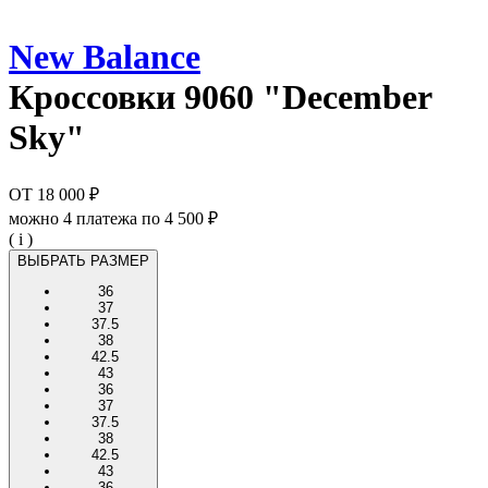
New Balance
Кроссовки
9060 "December
Sky"
ОТ
18 000 ₽
можно 4 платежа по
4 500 ₽
( i )
ВЫБРАТЬ РАЗМЕР
36
37
37.5
38
42.5
43
36
37
37.5
38
42.5
43
36