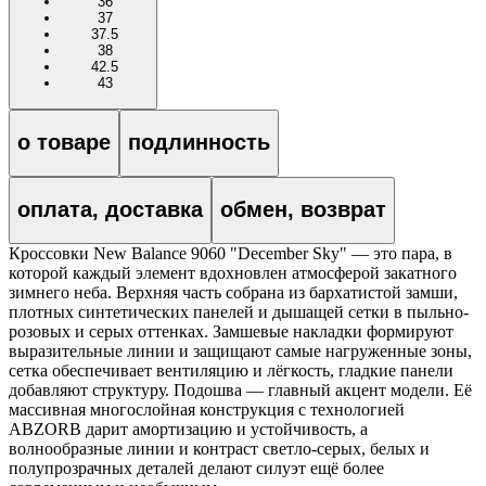
36
37
37.5
38
42.5
43
о товаре
подлинность
оплата, доставка
обмен, возврат
Кроссовки New Balance 9060 "December Sky" — это пара, в
которой каждый элемент вдохновлен атмосферой закатного
зимнего неба. Верхняя часть собрана из бархатистой замши,
плотных синтетических панелей и дышащей сетки в пыльно-
розовых и серых оттенках. Замшевые накладки формируют
выразительные линии и защищают самые нагруженные зоны,
сетка обеспечивает вентиляцию и лёгкость, гладкие панели
добавляют структуру. Подошва — главный акцент модели. Её
массивная многослойная конструкция с технологией
ABZORB дарит амортизацию и устойчивость, а
волнообразные линии и контраст светло-серых, белых и
полупрозрачных деталей делают силуэт ещё более