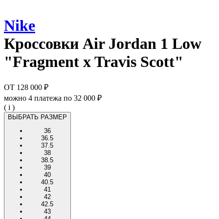
Nike
Кроссовки
Air Jordan 1 Low
"Fragment x Travis Scott"
ОТ
128 000 ₽
можно 4 платежа по
32 000 ₽
( i )
ВЫБРАТЬ РАЗМЕР
36
36.5
37.5
38
38.5
39
40
40.5
41
42
42.5
43
44