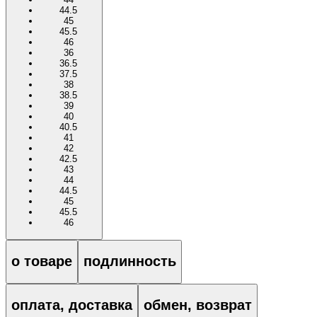
44.5
45
45.5
46
36
36.5
37.5
38
38.5
39
40
40.5
41
42
42.5
43
44
44.5
45
45.5
46
о товаре
подлинность
оплата, доставка
обмен, возврат