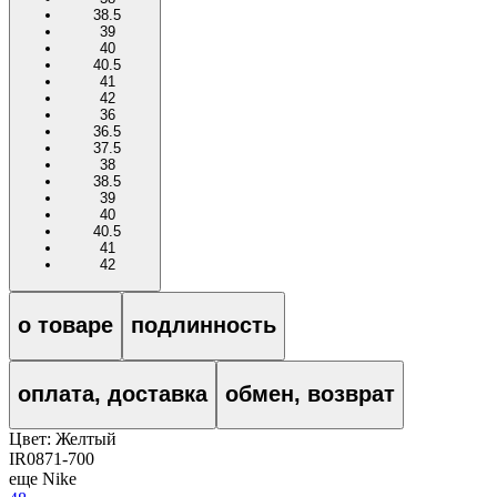
38.5
39
40
40.5
41
42
36
36.5
37.5
38
38.5
39
40
40.5
41
42
о товаре
подлинность
оплата, доставка
обмен, возврат
Цвет:
Желтый
IR0871-700
еще Nike