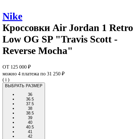
Nike
Кроссовки
Air Jordan 1 Retro
Low OG SP "Travis Scott -
Reverse Mocha"
ОТ
125 000 ₽
можно 4 платежа по
31 250 ₽
( i )
ВЫБРАТЬ РАЗМЕР
36
36.5
37.5
38
38.5
39
40
40.5
41
42