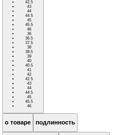
42.5
43
44
44.5
45
45.5
46
36
36.5
37.5
38
38.5
39
40
40.5
41
42
42.5
43
44
44.5
45
45.5
46
о товаре
подлинность