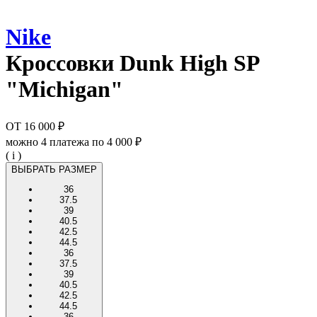
Nike
Кроссовки
Dunk High SP
"Michigan"
ОТ
16 000 ₽
можно 4 платежа по
4 000 ₽
( i )
ВЫБРАТЬ РАЗМЕР
36
37.5
39
40.5
42.5
44.5
36
37.5
39
40.5
42.5
44.5
36