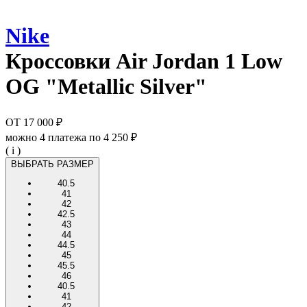
Nike
Кроссовки
Air Jordan 1 Low
OG "Metallic Silver"
ОТ
17 000 ₽
можно 4 платежа по
4 250 ₽
( i )
ВЫБРАТЬ РАЗМЕР
40.5
41
42
42.5
43
44
44.5
45
45.5
46
40.5
41
42