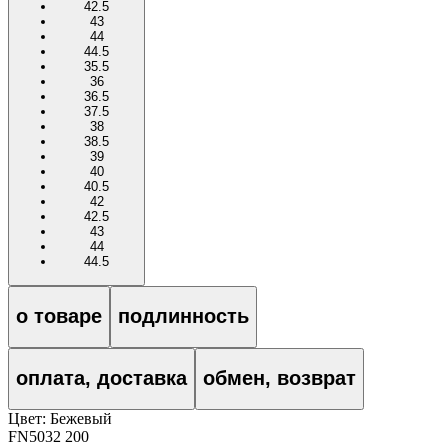
42.5
43
44
44.5
35.5
36
36.5
37.5
38
38.5
39
40
40.5
42
42.5
43
44
44.5
о товаре
подлинность
оплата, доставка
обмен, возврат
Цвет:
Бежевый
FN5032 200