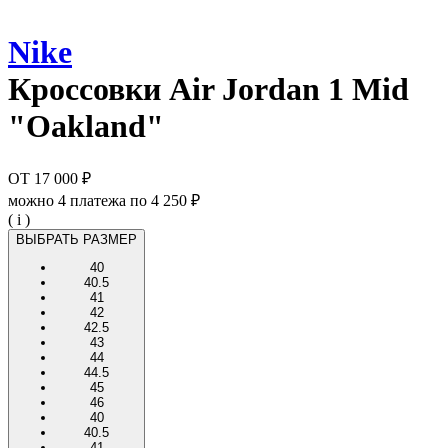
Nike
Кроссовки
Air Jordan 1 Mid
"Oakland"
ОТ
17 000 ₽
можно 4 платежа по
4 250 ₽
( i )
ВЫБРАТЬ РАЗМЕР
40
40.5
41
42
42.5
43
44
44.5
45
46
40
40.5
41