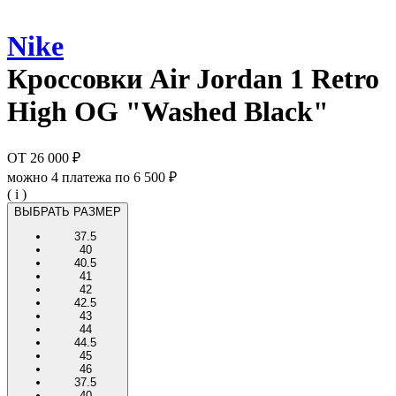
Nike
Кроссовки
Air Jordan 1 Retro
High OG "Washed Black"
ОТ
26 000 ₽
можно 4 платежа по
6 500 ₽
( i )
ВЫБРАТЬ РАЗМЕР
37.5
40
40.5
41
42
42.5
43
44
44.5
45
46
37.5
40