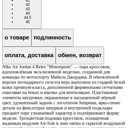
41
42
43
44
44.5
45
о товаре
подлинность
оплата, доставка
обмен, возврат
Nike Air Jordan 4 Retro "Motorsports" — пара кроссовок,
вдохновлённая эксклюзивной моделью, созданной для
команды по мотоспорту Майкла Джордана. В обновлённой
версии легендарного силуэта верх выполнен из гладкой белой
кожи премиум-класса, дополненной фирменными сетчатыми
панелями на боках и язычке для вентиляции. Пластиковые
элементы шнуровки, окрашенные в насыщенный чёрный
цвет, удлиненный задник с логотипом Jumpman, ярко-синие
детали на фиксаторах шнурков и внутренней подкладке
придают паре узнаваемый характер и подчёркивают форму
модели. Трехцветная подошва кроссовок, оснащенная
видимым модулем Air-Sole в зоне пятки и скрытой воздушной