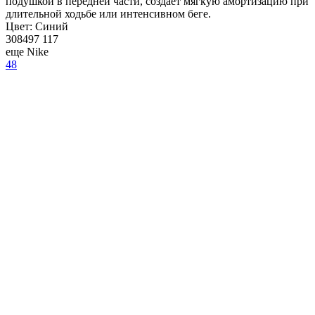
подушкой в передней части, создает мягкую амортизацию при
длительной ходьбе или интенсивном беге.
Цвет:
Синий
308497 117
еще Nike
48