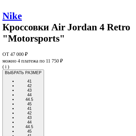
Nike
Кроссовки
Air Jordan 4 Retro
"Motorsports"
ОТ
47 000 ₽
можно 4 платежа по
11 750 ₽
( i )
ВЫБРАТЬ РАЗМЕР
41
42
43
44
44.5
45
41
42
43
44
44.5
45
41