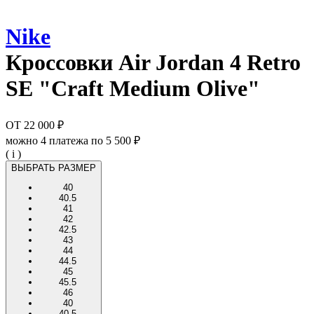
Nike
Кроссовки
Air Jordan 4 Retro
SE "Craft Medium Olive"
ОТ
22 000 ₽
можно 4 платежа по
5 500 ₽
( i )
ВЫБРАТЬ РАЗМЕР
40
40.5
41
42
42.5
43
44
44.5
45
45.5
46
40
40.5