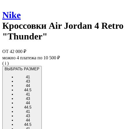
Nike
Кроссовки
Air Jordan 4 Retro
"Thunder"
ОТ
42 000 ₽
можно 4 платежа по
10 500 ₽
( i )
ВЫБРАТЬ РАЗМЕР
41
43
44
44.5
41
43
44
44.5
41
43
44
44.5
41