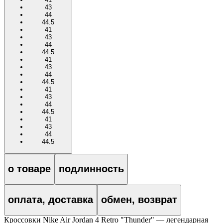
43
44
44.5
41
43
44
44.5
41
43
44
44.5
41
43
44
44.5
41
43
44
44.5
о товаре
подлинность
оплата, доставка
обмен, возврат
Кроссовки Nike Air Jordan 4 Retro "Thunder" — легендарная