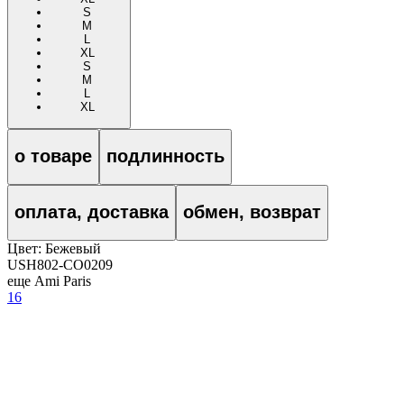
S
M
L
XL
S
M
L
XL
о товаре
подлинность
оплата, доставка
обмен, возврат
Цвет:
Бежевый
USH802-CO0209
еще Ami Paris
16