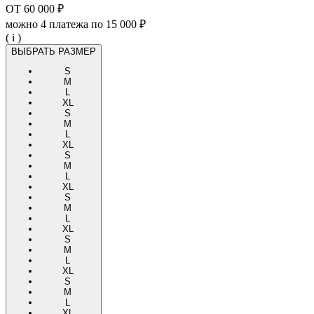
ОТ
60 000 ₽
можно 4 платежа по
15 000 ₽
( i )
ВЫБРАТЬ РАЗМЕР
S
M
L
XL
S
M
L
XL
S
M
L
XL
S
M
L
XL
S
M
L
XL
S
M
L
XL