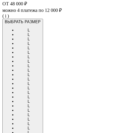
ОТ
48 000 ₽
можно 4 платежа по
12 000 ₽
( i )
ВЫБРАТЬ РАЗМЕР
L
L
L
L
L
L
L
L
L
L
L
L
L
L
L
L
L
L
L
L
L
L
L
L