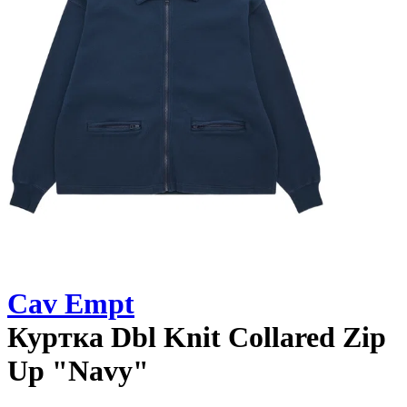
Cav Empt
Куртка
Dbl Knit Collared Zip
Up "Navy"