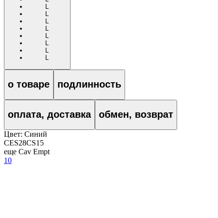
L
L
L
L
L
L
L
L
о товаре
подлинность
оплата, доставка
обмен, возврат
Цвет:
Синий
CES28CS15
еще Cav Empt
10