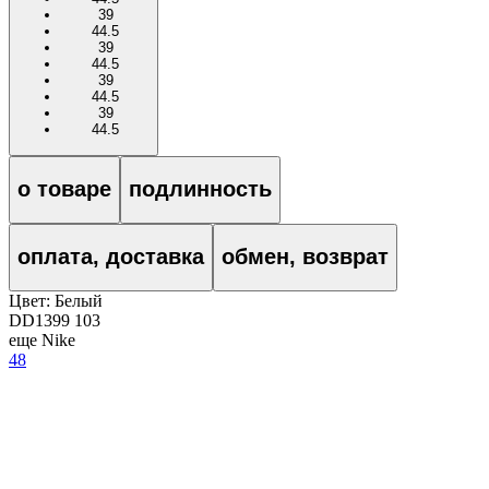
39
44.5
39
44.5
39
44.5
39
44.5
о товаре
подлинность
оплата, доставка
обмен, возврат
Цвет:
Белый
DD1399 103
еще Nike
48