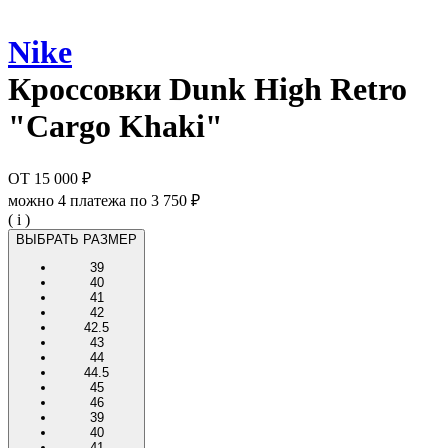
Nike
Кроссовки
Dunk High Retro
"Cargo Khaki"
ОТ
15 000 ₽
можно 4 платежа по
3 750 ₽
( i )
ВЫБРАТЬ РАЗМЕР
39
40
41
42
42.5
43
44
44.5
45
46
39
40
41