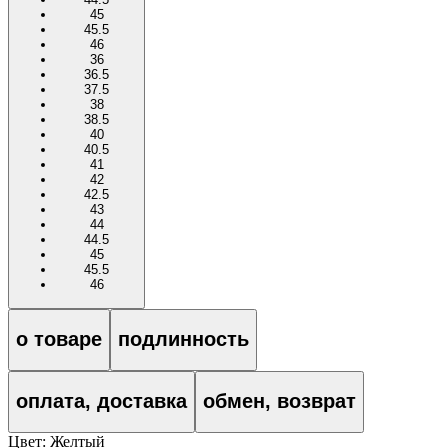
45
45.5
46
36
36.5
37.5
38
38.5
40
40.5
41
42
42.5
43
44
44.5
45
45.5
46
о товаре
подлинность
оплата, доставка
обмен, возврат
Цвет:
Желтый