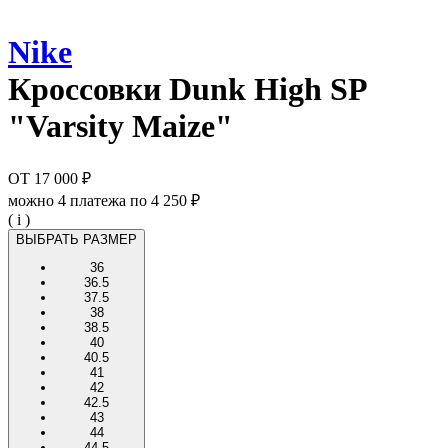
Nike
Кроссовки
Dunk High SP
"Varsity Maize"
ОТ
17 000 ₽
можно 4 платежа по
4 250 ₽
( i )
ВЫБРАТЬ РАЗМЕР
36
36.5
37.5
38
38.5
40
40.5
41
42
42.5
43
44
44.5