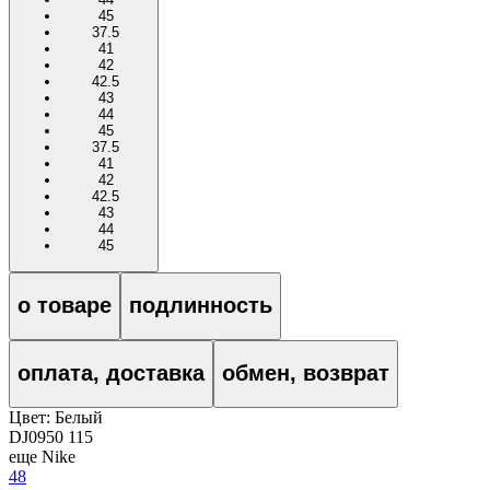
45
37.5
41
42
42.5
43
44
45
37.5
41
42
42.5
43
44
45
о товаре
подлинность
оплата, доставка
обмен, возврат
Цвет:
Белый
DJ0950 115
еще Nike
48