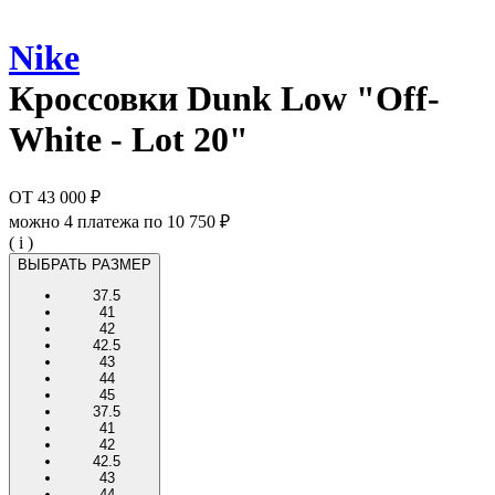
Nike
Кроссовки
Dunk Low "Off-
White - Lot 20"
ОТ
43 000 ₽
можно 4 платежа по
10 750 ₽
( i )
ВЫБРАТЬ РАЗМЕР
37.5
41
42
42.5
43
44
45
37.5
41
42
42.5
43
44