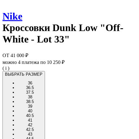
Nike
Кроссовки
Dunk Low "Off-
White - Lot 33"
ОТ
41 000 ₽
можно 4 платежа по
10 250 ₽
( i )
ВЫБРАТЬ РАЗМЕР
36
36.5
37.5
38
38.5
39
40
40.5
41
42
42.5
43
44.5