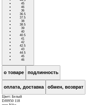
45
46
36
36.5
37.5
38
38.5
39
40
40.5
41
42
42.5
43
44.5
45
46
о товаре
подлинность
оплата, доставка
обмен, возврат
Цвет:
Белый
DJ0950 118
еще Nike