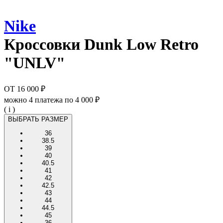
Nike
Кроссовки
Dunk Low Retro
"UNLV"
ОТ
16 000 ₽
можно 4 платежа по
4 000 ₽
( i )
ВЫБРАТЬ РАЗМЕР
36
38.5
39
40
40.5
41
42
42.5
43
44
44.5
45
36