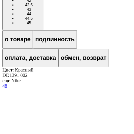
42
42.5
43
44
44.5
45
о товаре
подлинность
оплата, доставка
обмен, возврат
Цвет:
Красный
DD1391 002
еще Nike
48