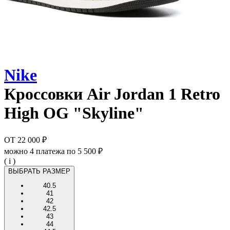
Nike
Кроссовки
Air Jordan 1 Retro
High OG "Skyline"
ОТ
22 000 ₽
можно 4 платежа по
5 500 ₽
( i )
ВЫБРАТЬ РАЗМЕР
40.5
41
42
42.5
43
44