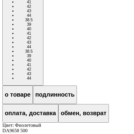
41
42
43
44
38.5
39
40
41
42
43
44
38.5
39
40
41
42
43
44
о товаре
подлинность
оплата, доставка
обмен, возврат
Цвет:
Фиолетовый
DA9658 500