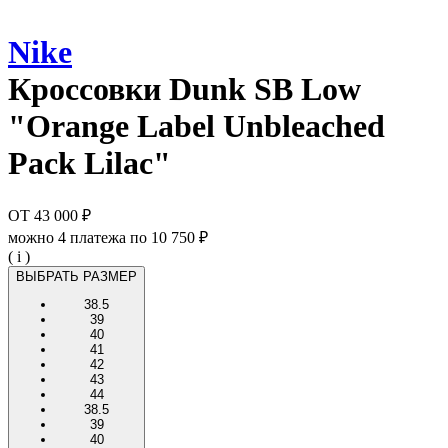
Nike
Кроссовки
Dunk SB Low
"Orange Label Unbleached
Pack Lilac"
ОТ
43 000 ₽
можно 4 платежа по
10 750 ₽
( i )
ВЫБРАТЬ РАЗМЕР
38.5
39
40
41
42
43
44
38.5
39
40