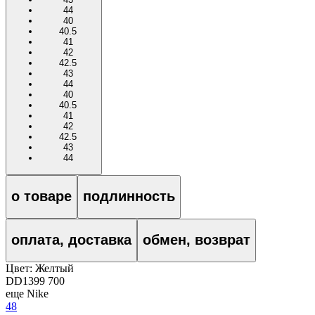
44
40
40.5
41
42
42.5
43
44
40
40.5
41
42
42.5
43
44
о товаре
подлинность
оплата, доставка
обмен, возврат
Цвет:
Желтый
DD1399 700
еще Nike
48