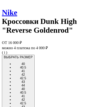
Nike
Кроссовки
Dunk High
"Reverse Goldenrod"
ОТ
16 000 ₽
можно 4 платежа по
4 000 ₽
( i )
ВЫБРАТЬ РАЗМЕР
40
40.5
41
42
42.5
43
44
40
40.5
41
42
42.5
43