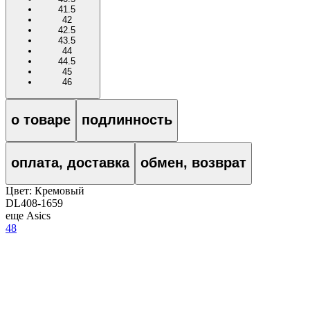
41.5
42
42.5
43.5
44
44.5
45
46
о товаре
подлинность
оплата, доставка
обмен, возврат
Цвет:
Кремовый
DL408-1659
еще Asics
48