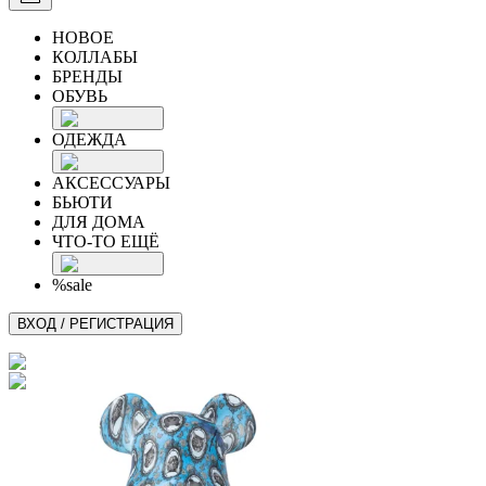
НОВОЕ
КОЛЛАБЫ
БРЕНДЫ
ОБУВЬ
ОДЕЖДА
АКСЕССУАРЫ
БЬЮТИ
ДЛЯ ДОМА
ЧТО-ТО ЕЩЁ
%sale
ВХОД / РЕГИСТРАЦИЯ