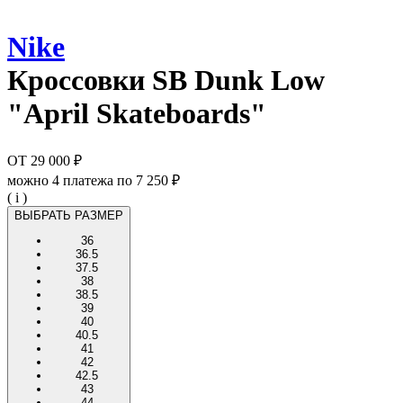
Nike
Кроссовки
SB Dunk Low
"April Skateboards"
ОТ
29 000 ₽
можно 4 платежа по
7 250 ₽
( i )
ВЫБРАТЬ РАЗМЕР
36
36.5
37.5
38
38.5
39
40
40.5
41
42
42.5
43
44