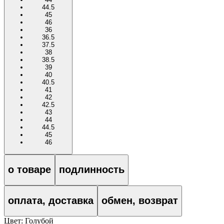
44.5
45
46
36
36.5
37.5
38
38.5
39
40
40.5
41
42
42.5
43
44
44.5
45
46
о товаре
подлинность
оплата, доставка
обмен, возврат
Цвет:
Голубой